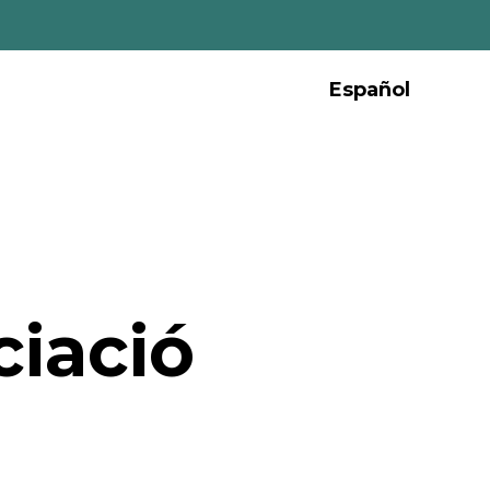
Español
ciació