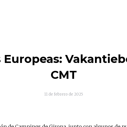
s Europeas: Vakantieb
CMT
11 de febrero de 2025
ción de Campings de Girona, junto con algunos de n