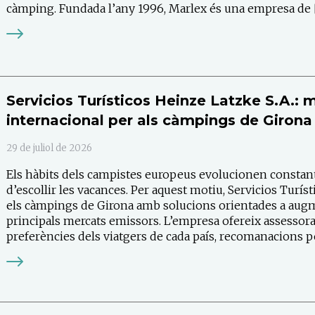
càmping. Fundada l’any 1996, Marlex és una empresa de 
Servicios Turísticos Heinze Latzke S.A.: mé
internacional per als càmpings de Girona
29 de juliol de 2026
Els hàbits dels campistes europeus evolucionen constan
d’escollir les vacances. Per aquest motiu, Servicios Turí
els càmpings de Girona amb solucions orientades a augme
principals mercats emissors. L’empresa ofereix assessor
preferències dels viatgers de cada país, recomanacions p