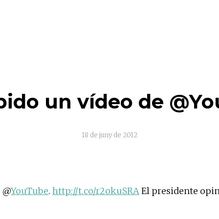
bido un vídeo de @Y
18 de juny de 2012
e @
YouTube
.
http://t.co/r2okuSRA
El presidente opi