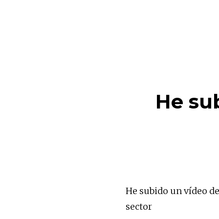
He su
He subido un vídeo d
sector