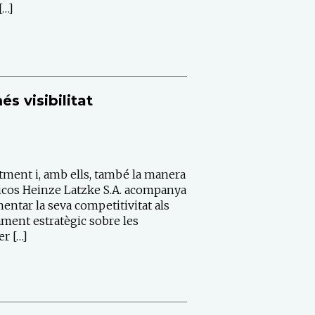
[…]
s visibilitat
tment i, amb ells, també la manera
sticos Heinze Latzke S.A. acompanya
ntar la seva competitivitat als
ament estratègic sobre les
er […]