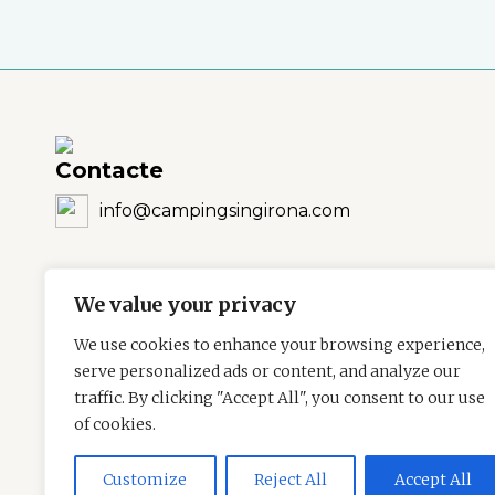
Contacte
info@campingsingirona.com
We value your privacy
We use cookies to enhance your browsing experience,
serve personalized ads or content, and analyze our
traffic. By clicking "Accept All", you consent to our use
of cookies.
Customize
Reject All
Accept All