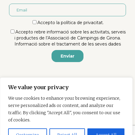
Accepto la
política de privacitat
.
Accepto rebre informació sobre les activitats, serveis
i productes de l’Associació de Càmpings de Girona.
Informació sobre el tractament de les seves dades
We value your privacy
We use cookies to enhance your browsing experience,
Política de cookies
serve personalized ads or content, and analyze our
Política de privacitat
traffic. By clicking "Accept All", you consent to our use
Publicació d’imatges
of cookies.
Avís legal
Treballa amb nosaltres