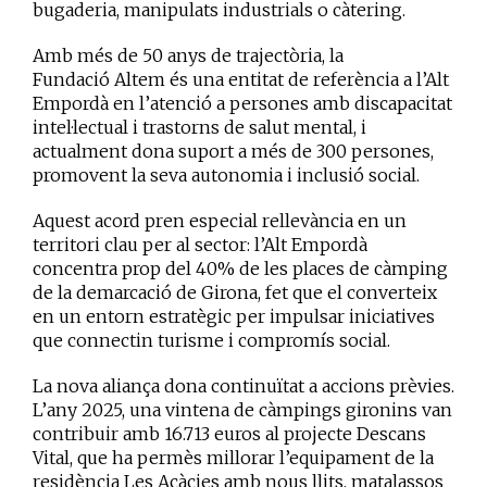
bugaderia, manipulats industrials o càtering.
Amb més de 50 anys de trajectòria, la
Fundació Altem és una entitat de referència a l’Alt
Empordà en l’atenció a persones amb discapacitat
intel·lectual i trastorns de salut mental, i
actualment dona suport a més de 300 persones,
promovent la seva autonomia i inclusió social.
Aquest acord pren especial rellevància en un
territori clau per al sector: l’Alt Empordà
concentra prop del 40% de les places de càmping
de la demarcació de Girona, fet que el converteix
en un entorn estratègic per impulsar iniciatives
que connectin turisme i compromís social.
La nova aliança dona continuïtat a accions prèvies.
L’any 2025, una vintena de càmpings gironins van
contribuir amb 16.713 euros al projecte Descans
Vital, que ha permès millorar l’equipament de la
residència Les Acàcies amb nous llits, matalassos